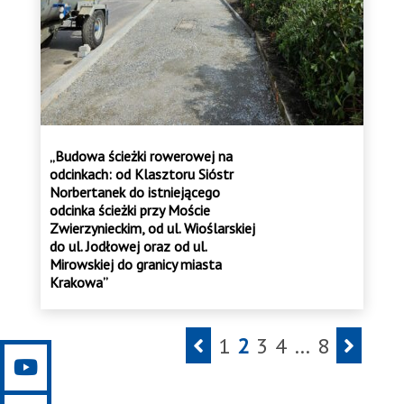
„Budowa ścieżki rowerowej na
odcinkach: od Klasztoru Sióstr
Norbertanek do istniejącego
odcinka ścieżki przy Moście
Zwierzynieckim, od ul. Wioślarskiej
do ul. Jodłowej oraz od ul.
Mirowskiej do granicy miasta
Krakowa”
Następna
Nas
1
2
3
4
…
8
strona
stro